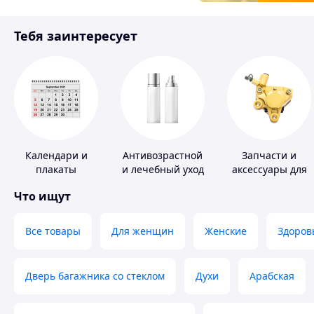
Товары для детей
Тебя заинтересует
Инструмент
Календари и
Антивозрастной
Запчасти и
плакаты
и лечебный уход
аксессуары для
за кожей
насосов
Что ищут
Все товары
Для женщин
Женские
Здоров
Дверь багажника со стеклом
Духи
Арабская