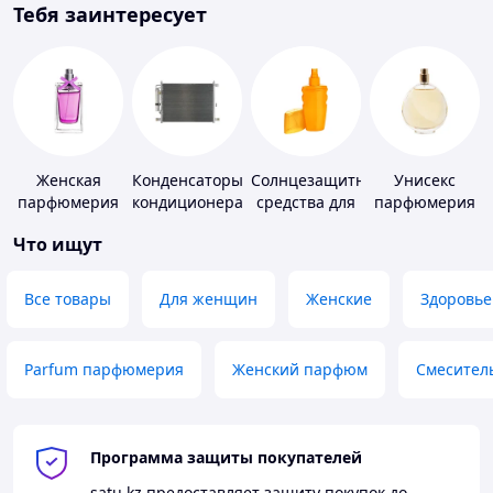
Тебя заинтересует
Женская
Конденсаторы
Солнцезащитные
Унисекс
парфюмерия
кондиционера
средства для
парфюмерия
кожи
Что ищут
Все товары
Для женщин
Женские
Здоровье
Parfum парфюмерия
Женский парфюм
Смесител
Программа защиты покупателей
satu.kz
предоставляет защиту покупок до