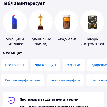
Тебя заинтересует
Моющие и
Сувенирные
Биодобавки
Наборы
чистящие
значки,
инструментов
средства
награды
Что ищут
Все товары
Для женщин
Женские
Здоровье
Parfum парфюмерия
Женский парфюм
Смесител
Программа защиты покупателей
satu.kz
предоставляет защиту покупок до