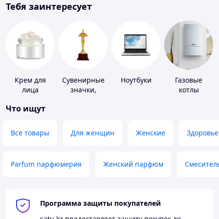
Тебя заинтересует
Крем для
Сувенирные
Ноутбуки
Газовые
лица
значки,
котлы
награды
Что ищут
Все товары
Для женщин
Женские
Здоровье
Parfum парфюмерия
Женский парфюм
Смесител
Программа защиты покупателей
satu.kz
предоставляет защиту покупок до