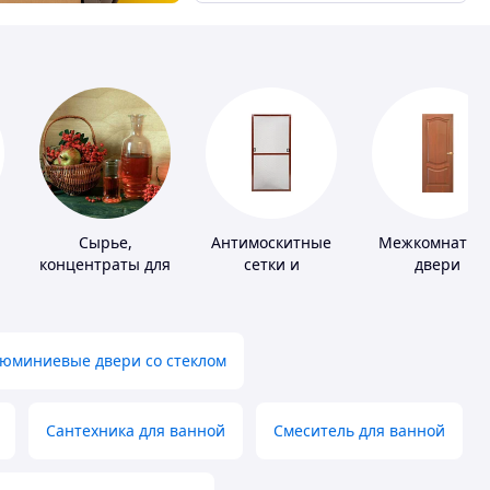
Сырье,
Антимоскитные
Межкомнатны
концентраты для
сетки и
двери
алкогольной
комплектующие
продукции
к ним
юминиевые двери со стеклом
Сантехника для ванной
Смеситель для ванной