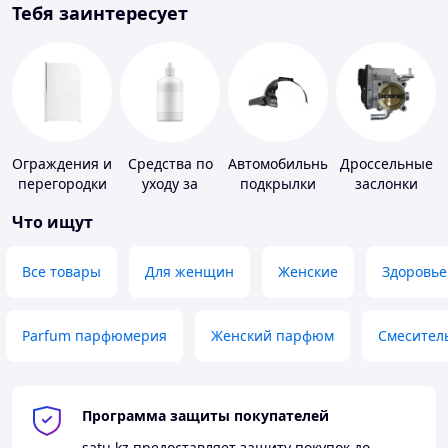
Тебя заинтересует
Ограждения и
Средства по
Автомобильные
Дроссельные
перегородки
уходу за
подкрылки
заслонки
для ванной,
контактными
Что ищут
душа, туалета
линзами
Все товары
Для женщин
Женские
Здоровье
Parfum парфюмерия
Женский парфюм
Смесител
Программа защиты покупателей
satu.kz
предоставляет защиту покупок до