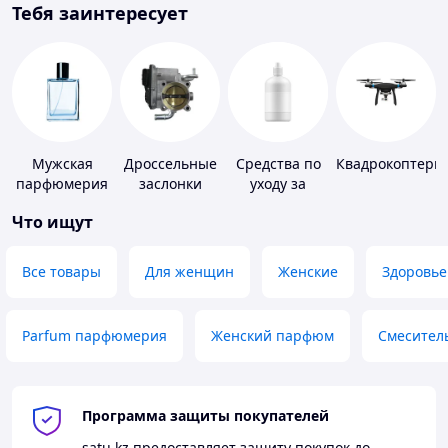
Тебя заинтересует
Мужская
Дроссельные
Средства по
Квадрокоптеры
парфюмерия
заслонки
уходу за
контактными
Что ищут
линзами
Все товары
Для женщин
Женские
Здоровье
Parfum парфюмерия
Женский парфюм
Смесител
Программа защиты покупателей
satu.kz
предоставляет защиту покупок до