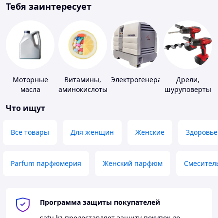
Тебя заинтересует
Моторные
Витамины,
Электрогенераторы
Дрели,
масла
аминокислоты
шуруповерты
и коферменты
Что ищут
Все товары
Для женщин
Женские
Здоровье
Parfum парфюмерия
Женский парфюм
Смесител
Программа защиты покупателей
satu.kz
предоставляет защиту покупок до