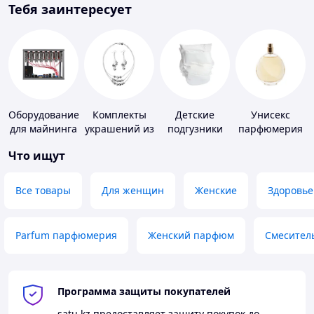
Тебя заинтересует
Оборудование
Комплекты
Детские
Унисекс
для майнинга
украшений из
подгузники
парфюмерия
серебра
Что ищут
Все товары
Для женщин
Женские
Здоровье
Parfum парфюмерия
Женский парфюм
Смесител
Программа защиты покупателей
satu.kz
предоставляет защиту покупок до