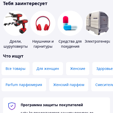
Тебя заинтересует
Дрели,
Наушники и
Средства для
Электрогенера
шуруповерты
гарнитуры
похудения
Что ищут
Все товары
Для женщин
Женские
Здоровье
Parfum парфюмерия
Женский парфюм
Смесител
Программа защиты покупателей
satu.kz
предоставляет защиту покупок до