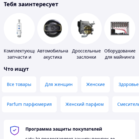
Тебя заинтересует
Комплектующие,
Автомобильная
Дроссельные
Оборудование
запчасти и
акустика
заслонки
для майнинга
расходные
Что ищут
материалы
для
сантехники
Все товары
Для женщин
Женские
Здоровье
Parfum парфюмерия
Женский парфюм
Смесител
Программа защиты покупателей
satu.kz
предоставляет защиту покупок до